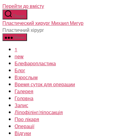
Перейти до вмісту
Пошук
Пластический хирург Михаил Мигур
Пластичний хірург
Меню
1
new
Блефаропластика
Блог
Взрослым
Время суток для операции
Галерея
Головна
Запис
Ліпофілінг/ліпосакція
Про лікаря
Операції
Відгуки